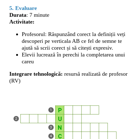
5. Evaluare
Durata
: 7 minute
Activitate:
Profesorul: Răspunzând corect la definiții veți
descoperi pe verticala AB ce fel de semne te
ajută să scrii corect și să citești expresiv.
Elevii lucrează în perechi la completarea unui
careu
Integrare tehnologică:
resursă realizată de profesor
(RV)
P
1
U
2
N
3
C
4