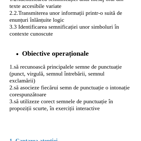
texte accesibile variate
2.2.Transmiterea unor informații printr-o suită de
enunțuri înlănțuite logic
3.3 Identificarea semnificației unor simboluri în
contexte cunoscute
Obiective operaționale
1
.să recunoască principalele semne de punctuație
(punct, virgulă, semnul întrebării, semnul
exclamării)
2.să asocieze fiecărui semn de punctuație o intonație
corespunzătoare
3.să utilizeze corect semnele de punctuație în
propoziții scurte, în exerciții interactive
1. Captarea atenției