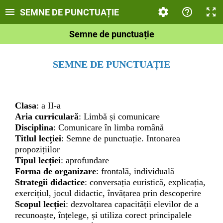
SEMNE DE PUNCTUAȚIE
Semne de punctuație
SEMNE DE PUNCTUAȚIE
Clasa
: a II-a
Aria curriculară
: Limbă și comunicare
Disciplina
: Comunicare în limba română
Titlul lecției
: Semne de punctuație. Intonarea
propozițiilor
Tipul lecției
: aprofundare
Forma de organizare
: frontală, individuală
Strategii didactice
: conversația euristică, explicația,
exercițiul, jocul didactic, învățarea prin descoperire
Scopul lecției
: dezvoltarea capacității elevilor de a
recunoaște, înțelege, și utiliza corect principalele