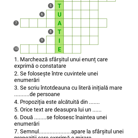
T
5
U
6
A
7
T
8
I
9
E
10
1. Marchează sfârșitul unui enunț care
exprimă o constatare
2. Se folosește între cuvintele unei
enumerări
3. Se scriu întotdeauna cu literă inițială mare
..........de persoane
4. Propoziția este alcătuită din .......
5. Orice text are deasupra lui un ......
6. Două ........se folosesc înaintea unei
enumerări
7. Semnul.....................apare la sfârșitul unei
propoziții care exprimă o mirare