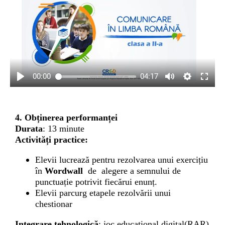
00:00
04:17
4. Obținerea performanței
Durata
: 13 minute
Activități practice:
Elevii lucrează pentru rezolvarea unui exercițiu
în
Wordwall
de alegere a semnului de
punctuație potrivit fiecărui enunț.
Elevii parcurg etapele rezolvării unui
chestionar
Integrare tehnologică
: joc educațional digital(RAR)