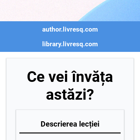
author.livresq.com
library.livresq.com
Ce vei învăța
astăzi?
Descrierea lecției