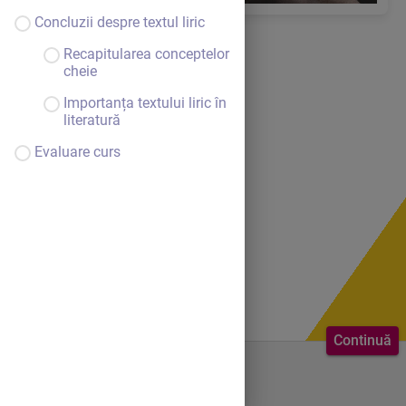
Concluzii despre textul liric
Recapitularea conceptelor
cheie
Importanța textului liric în
literatură
Evaluare curs
Continuă
Bine ai venit.