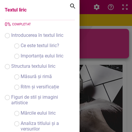
Textul liric
Textul liric
0
%
COMPLETAT
Introducerea în textul liric
Textul liric
Ce este textul liric?
Importanța eului liric
Structura textului liric
Măsură și rimă
Ritm și versificație
Figuri de stil și imagini
artistice
Mărcile eului liric
Analiza titlului și a
versurilor