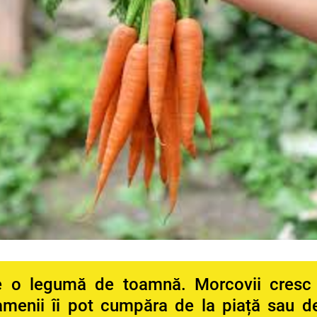
e o legumă de toamnă. Morcovii cresc 
amenii îi pot cumpăra de la piață sau de