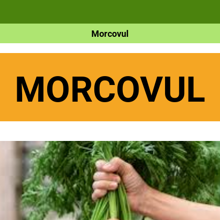
Morcovul
MORCOVUL