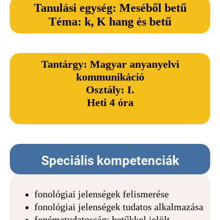
Tanulási egység: Meséből betű
Téma: k, K hang és betű
Tantárgy:
Magyar anyanyelvi
kommunikáció
Osztály: I.
Heti 4 óra
Speciális kompetenciák
fonológiai jelenségek felismerése
fonológiai jelenségek tudatos alkalmazása
fonématudatosság: betűkkel jelölt