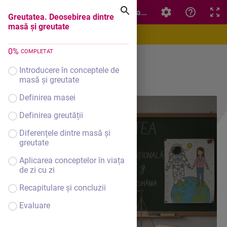
Greutatea. Deosebirea dintre masă și greutate
Greutatea. Deosebirea dintre
masă și greutate
0
%
COMPLETAT
Introducere în conceptele de
masă și greutate
Definirea masei
Definirea greutății
Diferențele dintre masă și
greutate
Aplicarea conceptelor în viața
de zi cu zi
Recapitulare și concluzii
Evaluare