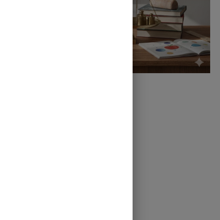
Clasa:
a VII -a
Disciplina:
Fizică