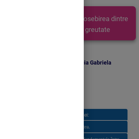
Numele lecției:
Greutatea. Deosebirea dintre
masă și greutate
Autor:
profesor Gherman Lucia Gabriela
Obiectivele lecției:
Să definească corect masa și greutatea.