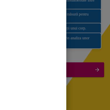
Să enumere cel puțin trei deosebiri fundamentale între
masă și greutate.
Să identifice corect instrumentul de măsură pentru
fiecare mărime fizică.
Să aplice formula de calcul a greutății unui corp.
Dezvoltarea curiozității științifice prin analiza unor
situații-problemă.
Începe lecția