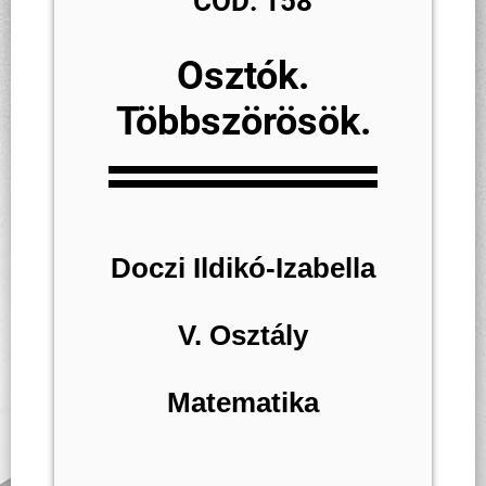
COD: 158
O
sztók.
Többszörösök.
Doczi Ildikó-Izabella
V. Osztály
Matematika