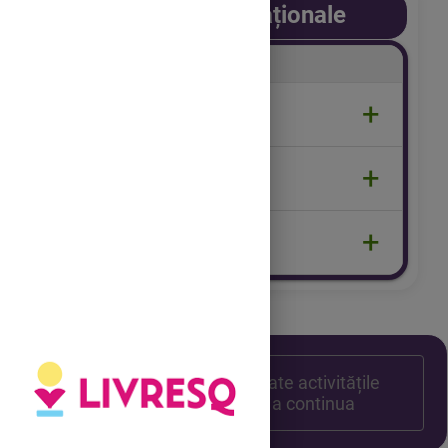
Obiective operaționale
+
Communicatifs
exprimer des actions à venir.
+
Linguistiques
le futur simple
+
Socioculturels
enrichir son lexique sur les voyages.
Trebuie să parcurgi toate activitățile
precedente pentru a continua