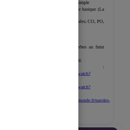
Sujet de la leçon: Le futur simple
Pré-requis : Le futur simple basique (La
formation + la fonction)
Compétences générales visées: CO, PO,
PE.
Compétences spécifiques :
Repérer les locations.
Identifier et utiliser les verbes au futur
simple.
Faire des plans pour l’avenir.
Bibliographie/Sitographie :
https://www.youtube.com/watch?
v=8IjWHBGzsu4
;
https://www.youtube.com/watch?
v=fjPLDVmjwUc
https://paroles2chansons.lemonde.fr/paroles-
zaz/paroles-on-ira.html