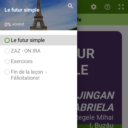
Le futur simple
Le futur simple
Le futur simple
0
%
ACHEVÉ
Le futur simple
LE FUTUR
ZAZ - ON IRA
Exercices
SIMPLE
Fin de la leçon -
Félicitations!
Autor:
JINGAN
GABRIELA
Colegiul Economic Regele Mihai
I, Buzău