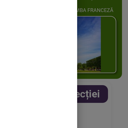
LIMBA FRANCEZĂ
Descrierea lecției
Niveau: Xème/A2
Type de leçon: mixte