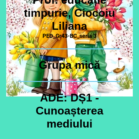
timpurie, Ciocoiu
Liliana
PED_Gr43-BC_seria 3
Grupa mică
ADE: DȘ1 -
Cunoașterea
mediului