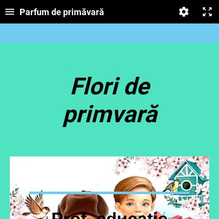
Parfum de primăvară
Flori de
primvară
Prof. educație