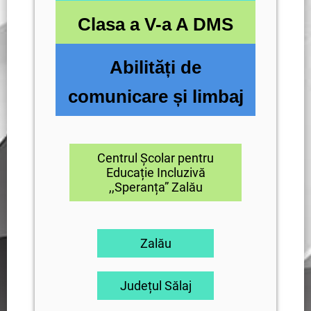
Clasa a V-a A DMS
Abilități de
comunicare și limbaj
Centrul Școlar pentru
Educație Incluzivă
,,Speranța” Zalău
Zalău
Județul Sălaj