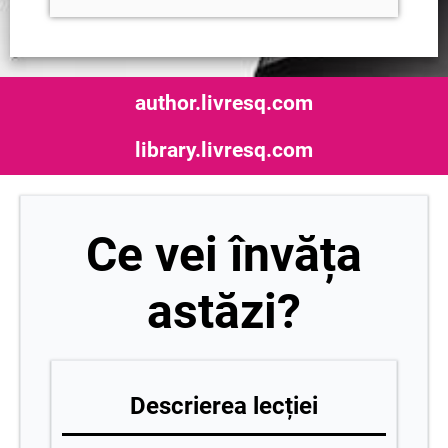
author.livresq.com
library.livresq.com
Ce vei învăța
astăzi?
Descrierea lecției