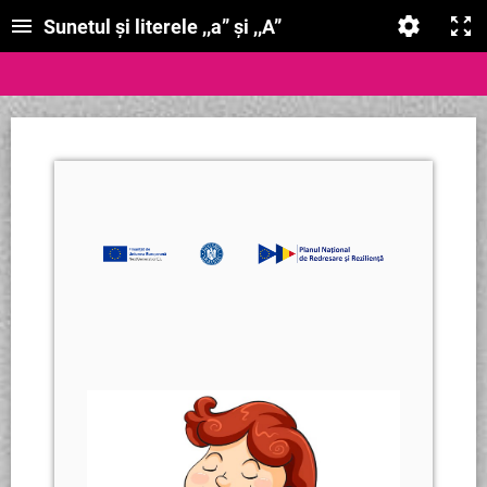
Sunetul și literele ,,a” și ,,A”