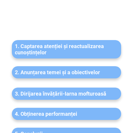
Cuprins
1. Captarea atenției și reactualizarea
cunoștințelor
2. Anunțarea temei și a obiectivelor
3. Dirijarea învățării-Iarna mofturoasă
4. Obținerea performanței