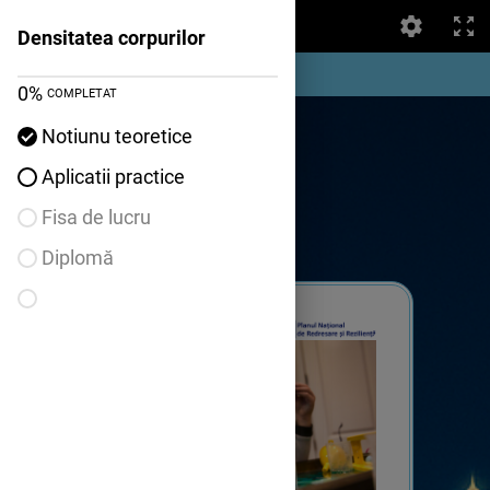
Densitatea corpurilor
Densitatea corpurilor
0
%
COMPLETAT
Notiunu teoretice
Aplicatii practice
Fisa de lucru
Diplomă