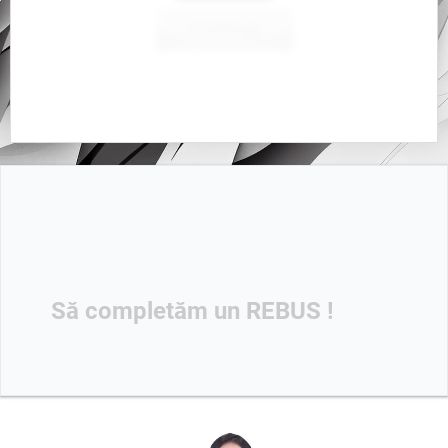
Continuă
Să completăm un
REBUS
!