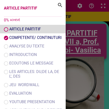
ARTICLE PARTITIF
ARTICLE PARTITIF
ARTICLE PARTITIF
0
%
ACHEVÉ
ARTICLE PARTITIF
ARTICLE PARTITIF
COMPETENTE/ CONTINUTURI
CLASA a VII a, Prof.
ANALYSE DU TEXTE
Chirila Gabi- Vasilica
INTRODUCTION
ECOUTONS LE MESSAGE
LES ARTICLES: DU,DE LA, DE
L', DES
JEU WORDWALL
EVALUATION
YOUTUBE PRESENTATION