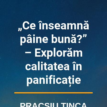
„Ce înseamnă
pâine bună?”
– Explorăm
calitatea în
panificație
PRACSIU TINCA