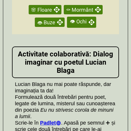
🌸 Floare
⚰️ Mormânt
👁️ Ochi
👄 Buze
Activitate colaborativă: Dialog
imaginar cu poetul Lucian
Blaga
Lucian Blaga nu mai poate răspunde, dar
imaginația ta da!
Formulează două întrebări pentru poet,
legate de lumina, misterul sau cunoașterea
din poezia
Eu nu strivesc corola de minuni
a lumii
.
Scrie-le în
Padlet
. Apasă pe semnul ➕ și
scrie cele două întrebări pe care le-ai