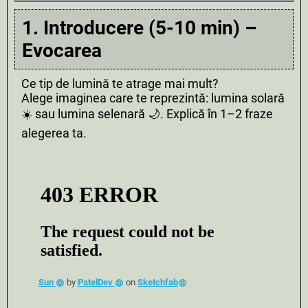
1. Introducere (5-10 min) –
Evocarea
Ce tip de lumină te atrage mai mult?
Alege imaginea care te reprezintă: lumina solară
☀️ sau lumina selenară 🌙. Explică în 1–2 fraze
alegerea ta.
Sun
by
PatelDev
on
Sketchfab