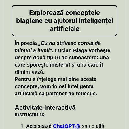
Explorează conceptele
blagiene cu ajutorul inteligenței
artificiale
În poezia
„Eu nu strivesc corola de
minuni a lumii”
, Lucian Blaga vorbește
despre două tipuri de cunoaștere: una
care
sporește misterul
și una care
îl
diminuează
.
Pentru a înțelege mai bine aceste
concepte, vom folosi inteligența
artificială ca partener de reflecție.
Activitate interactivă
Instrucțiuni:
Accesează
ChatGPT
sau o altă