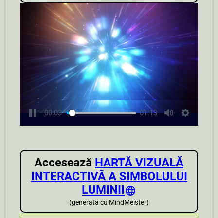
00:04
01:13
Accesează
HARTĂ VIZUALĂ
INTERACTIVĂ A SIMBOLULUI
LUMINII
(generată cu MindMeister)