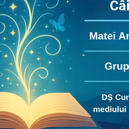
Câ
Matei A
Grup
DȘ Cun
mediului