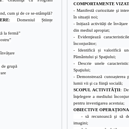
T
: Grădiniţa cu Program
COMPORTAMENTE VIZA
- Manifestă curiozitate şi inte
nd, cum şi de ce se-ntâmplă?
în situații noi;
ERE
: Domeniul Științe
- Inițiază activități de învățare
din mediul apropiat;
tă la fermă”
- Evidenţiează caracteristici
nostru”
înconjurător;
- Identifică și valorifică un
-învățare
Pământului şi Spaţiului;
- Descrie unele caracteristi
a de grupă
Spaţiului;
vare
- Demonstrează cunoașterea po
lumii vii şi ca fiinţă socială;
SCOPUL ACTIVITĂȚII
: De
înţelegere a mediului înconjur
pentru investigarea acestuia;
OBIECTIVE OPERAȚION
- să recunoască şi să den
imagini;