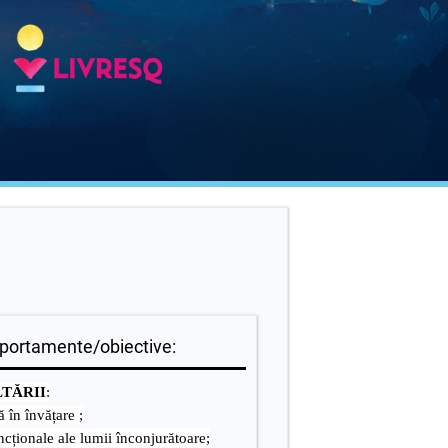
ortamente/obiective:
LTĂRII
:
vă în învățare ;
uncționale ale lumii înconjurătoare;