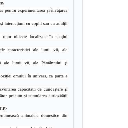
TE
:
res pentru experimentarea și învăţarea
 și interacțiuni cu copiii sau cu adulții
le unor obiecte localizate în spaţiul
ele caracteristici ale lumii vii, ale
ci ale lumii vii, ale Pământului şi
ziției omului în univers, ca parte a
zvoltarea capacităţii de cunoaştere şi
ător precum şi stimularea curiozităţii
ALE
:
umească animalele domestice din