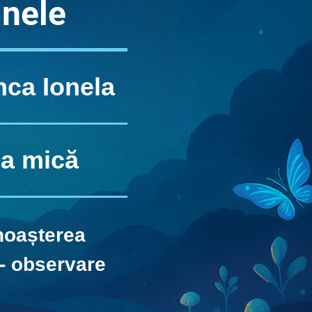
inele
nca Ionela
a mică
oașterea
 - observare