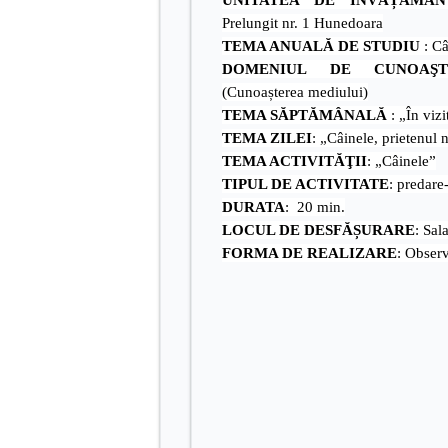
UNITATEA DE ÎNVĂȚĂMÂN
Prelungit nr. 1 Hunedoara
TEMA ANUALĂ DE STUDIU
: Câ
DOMENIUL DE CUNOAŞT
(Cunoașterea mediului)
TEMA SĂPTĂMÂNALĂ
: „În vizi
TEMA ZILEI
: „Câinele, prietenul 
TEMA ACTIVITĂŢII
: „Câinele”
TIPUL DE ACTIVITATE
: predare
DURATA
: 20 min.
LOCUL DE DESFĂȘURARE
: Sal
FORMA DE REALIZARE
: Obser