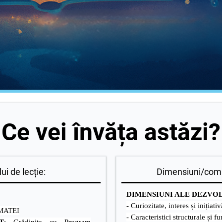
Ce vei învăța astăzi?
ui de lecție:
Dimensiuni/comp
DIMENSIUNI ALE DEZVO
- Curiozitate, interes și inițiati
 MATEI
- Caracteristici structurale și f