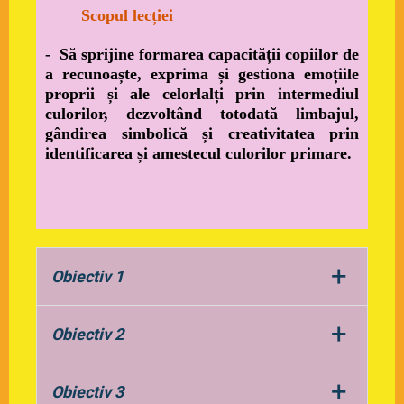
Scopul lecției
- Să sprijine formarea capacității copiilor de
a recunoaște,
exprima și gestiona emoțiile
proprii și ale celorlalți prin intermediul
culorilor, dezvoltând totodată limbajul,
gândirea simbolică și
creativitatea prin
identificarea și amestecul culorilor primare.
+
Obiectiv 1
Să identifice cel puțin 3 emoții în
+
Obiectiv 2
urma vizualizării povestirii, făcând
referire la monștrii culorilor.
Să coreleze cel puțin o situație din
+
Obiectiv 3
viața reală cu emoția