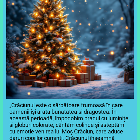
„Crăciunul este o sărbătoare frumoasă în care
oamenii își arată bunătatea și dragostea. În
această perioadă, împodobim bradul cu luminițe
și globuri colorate, cântăm colinde și așteptăm
cu emoție venirea lui Moș Crăciun, care aduce
daruri copiilor cuminți. Crăciunul înseamnă