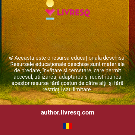
© Aceasta este o resursă educațională deschisă.
Resursele educaționale deschise sunt materiale
de predare, învățare și cercetare, care permit
accesul, utilizarea, adaptarea și redistribuirea
acestor resurse fără costuri de către alții și fără
restricții sau limitare.
author.livresq.com