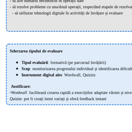
- să afle numărul necunoscut în operații date
- să rezolve probleme cu una/două operații, respectând etapele de rezolvar
- să utilizeze tehnologii digitale în activități de învățare și evaluare
Selectarea tipului de evaluare
Tipul evaluării
: formativă (pe parcursul învățării)
Scop
: monitorizarea progresului individual și identificarea dificult
Instrument digital ales
: Wordwall, Quizizz
Justificare:
-
Wordwall
: facilitează crearea rapidă a exercițiilor adaptate vârstei și niv
Quizizz
: pot fi creați itemi variați și oferă feedback instant