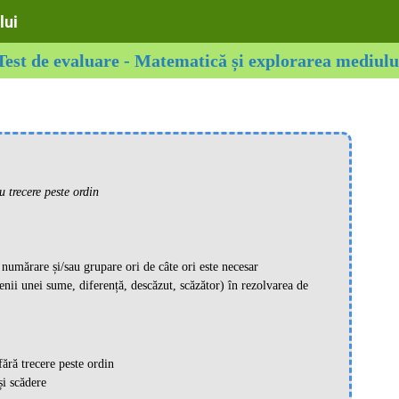
lui
Test de evaluare - Matematică și explorarea mediulu
 trecere peste ordin
 numărare și/sau grupare ori de câte ori este necesar
nii unei sume, diferență, descăzut, scăzător) în rezolvarea de
fără trecere peste ordin
și scădere