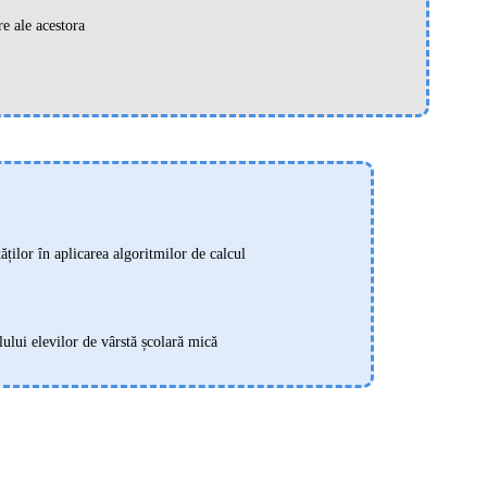
e ale acestora
ăților în aplicarea algoritmilor de calcul
elului elevilor de vârstă școlară mică