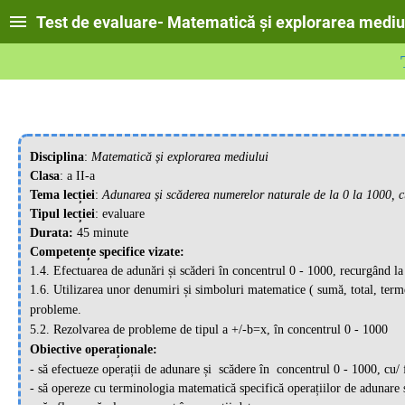
Test de evaluare- Matematică și explorarea mediu
Disciplina
:
Matematică și explorarea mediului
Clasa
: a II-a
Tema lecției
:
Adunarea și scăderea numerelor naturale de la 0 la 1000, cu
Tipul lecției
: evaluare
Durata:
45 minute
Competențe specifice vizate:
1.4. Efectuarea de adunări și scăderi în concentrul 0 - 1000, recurgând la
1.6. Utilizarea unor denumiri și simboluri matematice ( sumă, total, terme
probleme.
5.2. Rezolvarea de probleme de tipul a +/-b=x, în concentrul 0 - 1000
Obiective operaționale:
- să efectueze operații de adunare și scădere în
concentrul 0 - 1000, cu/ 
- să opereze cu terminologia matematică specifică operațiilor de adunare 