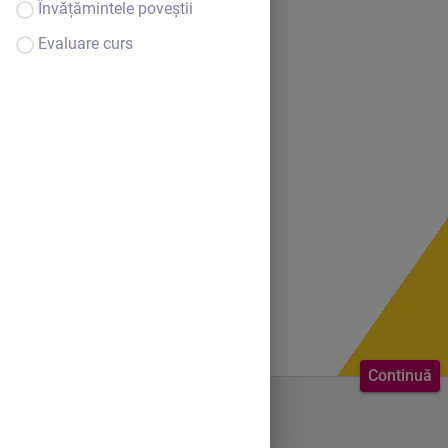
Învățămintele poveștii
Evaluare curs
Continuă
Bine ai venit.