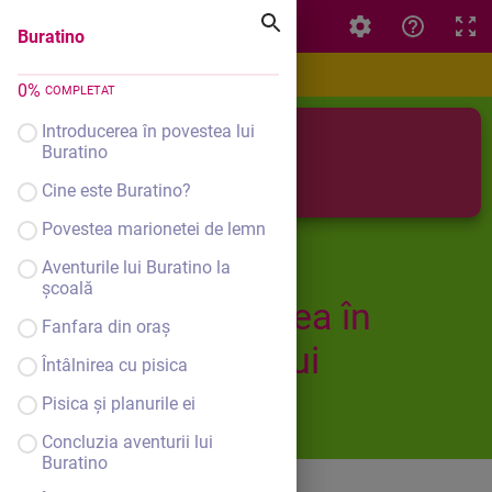
Buratino
Buratino
0
%
COMPLETAT
Introducerea în povestea lui
Buratino
Buratino
Cine este Buratino?
Povestea marionetei de lemn
Aventurile lui Buratino la
școală
Introducerea în
Fanfara din oraș
povestea lui
Întâlnirea cu pisica
Buratino
Pisica și planurile ei
Concluzia aventurii lui
Buratino