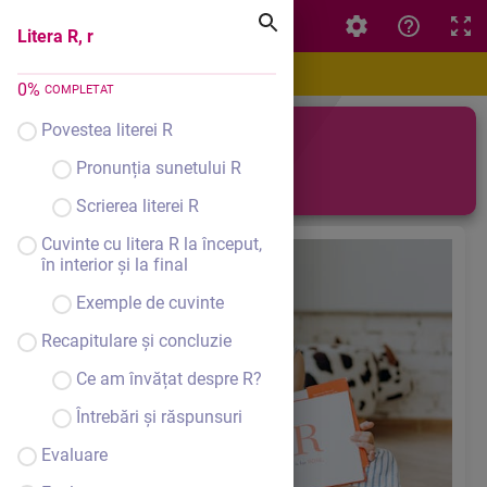
Litera R, r
Litera R, r
0
%
COMPLETAT
Povestea literei R
Litera R, r
Pronunția sunetului R
Scrierea literei R
Cuvinte cu litera R la început,
în interior și la final
Exemple de cuvinte
Recapitulare și concluzie
Ce am învățat despre R?
Întrebări și răspunsuri
Evaluare