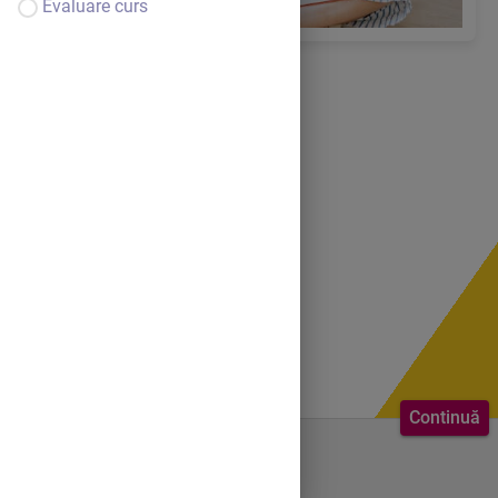
Evaluare curs
Continuă
Bine ai venit.