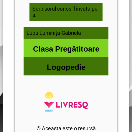
Șerpișorul curios îl învață pe
ș.
Lupu Luminița-Gabriela
Clasa Pregătitoare
Logopedie
© Aceasta este o resursă