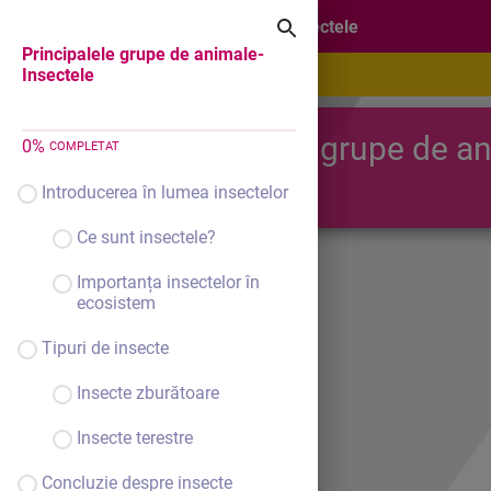
Principalele grupe de animale-Insectele
Principalele grupe de animale-
Insectele
Principalele grupe de an
0
%
COMPLETAT
Insectele
Introducerea în lumea insectelor
Ce sunt insectele?
Importanța insectelor în
ecosistem
Tipuri de insecte
Insecte zburătoare
Insecte terestre
Concluzie despre insecte