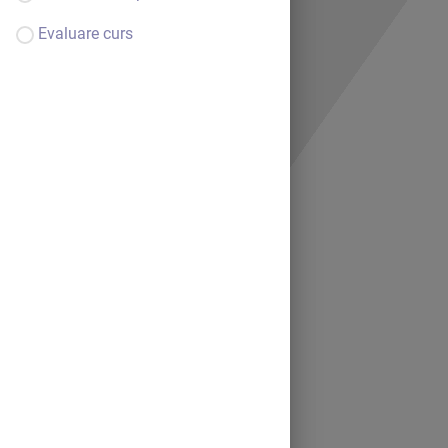
Evaluare curs
Bine ai venit.
Continuă