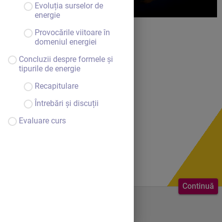
Evoluția surselor de
energie
Provocările viitoare în
domeniul energiei
Concluzii despre formele și
tipurile de energie
Recapitulare
Întrebări și discuții
Evaluare curs
Continuă
Bine ai venit.