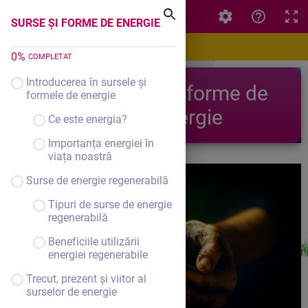
SURSE ȘI FORME DE ENERGIE
SURSE ȘI FORME DE ENERGIE
0
%
COMPLETAT
Introducerea în sursele și
Surse și forme de
formele de energie
energie
Ce este energia?
Importanța energiei în
viața noastră
Surse de energie regenerabilă
Tipuri de surse de energie
regenerabilă
Beneficiile utilizării
energiei regenerabile
Trecut, prezent și viitor al
surselor de energie