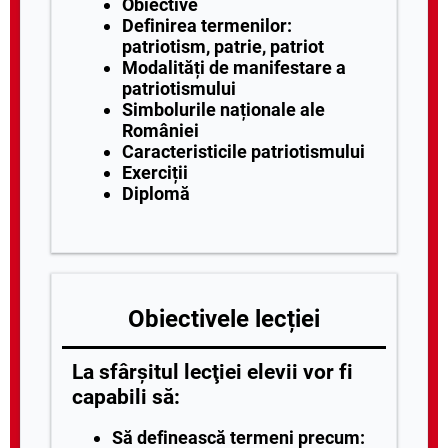
Obiective
Definirea termenilor:
patriotism, patrie, patriot
Modalități de manifestare a
patriotismului
Simbolurile naționale ale
României
Caracteristicile patriotismului
Exerciții
Diplomă
Obiectivele lecției
La sfârşitul lecţiei elevii vor fi
capabili să:
Să definească termeni precum: