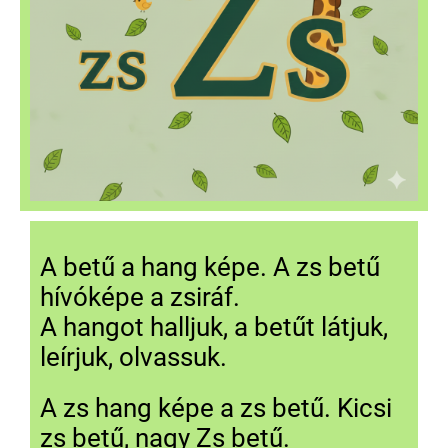
A betű a hang képe. A zs betű
hívóképe a zsiráf.
A hangot halljuk, a betűt látjuk,
leírjuk, olvassuk.
A zs hang képe a zs betű. Kicsi
zs betű, nagy Zs betű.