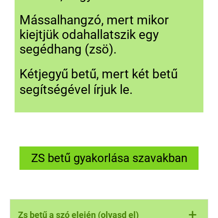
Mássalhangzó, mert mikor
kiejtjük odahallatszik egy
segédhang (zsö).
Kétjegyű betű, mert két betű
segítségével írjuk le.
ZS betű gyakorlása szavakba
n
+
Zs betű a szó elején (olvasd el)