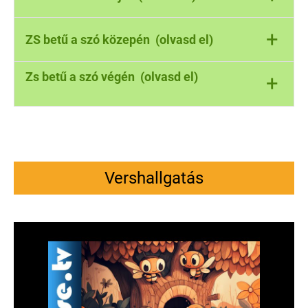
+
ZS betű a szó közepén (olvasd el)
Zs betű a szó végén (olvasd el)
+
Vershallgatás