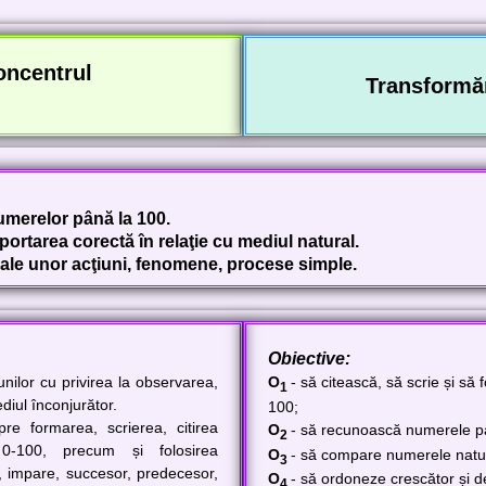
oncentru
l
Transformăr
numerelor până la 100.
portarea corectă în relaţie cu mediul natural.
 ale unor acţiuni, fenomene, procese simple.
Obiective:
ilor cu privirea la observarea,
O
- să citească, să scrie și s
1
ediul înconjurător.
100;
e formarea, scrierea, citirea
O
- să recunoască numerele pa
2
 0-100, precum și folosirea
O
- să compare numerele natur
3
 impare, succesor, predecesor,
O
- să ordoneze crescător și 
4