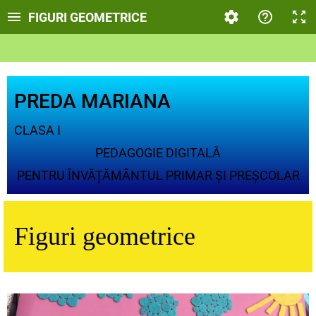
FIGURI GEOMETRICE
PREDA MARIANA
CLASA I
PEDAGOGIE DIGITALĂ
PENTRU ÎNVĂȚĂMÂNTUL PRIMAR ȘI PREȘCOLAR
Figuri geometrice