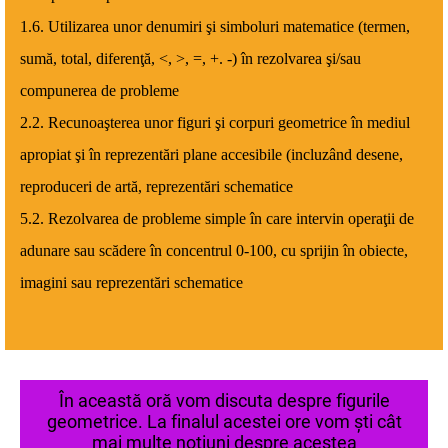
1.6. Utilizarea unor denumiri şi simboluri matematice (termen,
sumă, total, diferenţă, <, >, =, +. -) în rezolvarea şi/sau
compunerea de probleme
2.2. Recunoaşterea unor figuri şi corpuri geometrice în mediul
apropiat şi în reprezentări plane accesibile (incluzând desene,
reproduceri de artă, reprezentări schematice
5.2. Rezolvarea de probleme simple în care intervin operaţii de
adunare sau scădere în concentrul 0-100, cu sprijin în obiecte,
imagini sau reprezentări schematice
În această oră vom discuta despre figurile
geometrice. La finalul acestei ore vom ști cât
mai multe noțiuni despre acestea