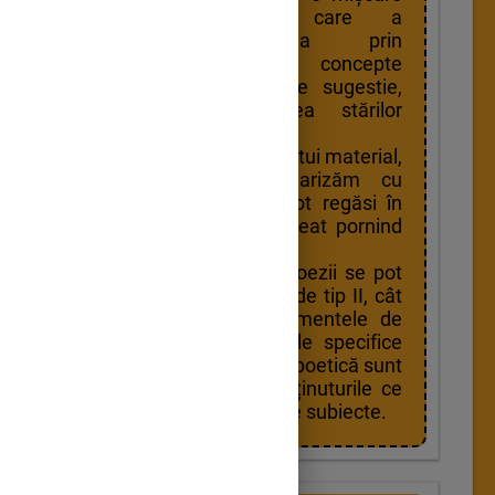
literară esențială care a
modernizat poezia prin
introducerea unor concepte
estetice noi, axate pe sugestie,
emoție și explorarea stărilor
interioare.
Prin parcurgerea acestui material,
dorim să ne familiarizăm cu
elementele care se pot regăsi în
subiectele de bacalaureat pornind
de la acest text.
Pe baza acestei poezii se pot
construi atât subiecte de tip II, cât
și cele de tip III. Elementele de
expresivitate, trăsăturile specifice
ale simbolismului, arta poetică sunt
doar câteva dinte conținuturile ce
pot fi vizate de astfel de subiecte.