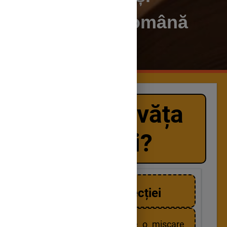
literatura română
Ce vei învăța
astăzi?
Descrierea lecției
Simbolismul este o mișcare