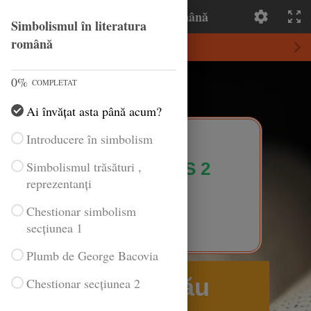
Simbolismul în literatura română
Simbolismul în literatura
română
0
%
COMPLETAT
Ai învățat asta până acum?
Introducere în simbolism
Simbolismul trăsături ,
Grupa: 5, S 2
reprezentanți
Chestionar simbolism
secțiunea 1
Plumb de George Bacovia
Zămăcău
Chestionar secțiunea 2