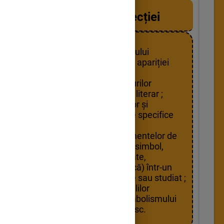
Obiectivele lecției
definirea simbolismului
precizând contextul apariției
acestuia ;
enumerarea trăsăturilor
specifice curentului literar ;
identificarea temelor și
motivelor predilecte specifice
poeziei simboliste;
recunoașterea elementelor de
estetică simbolistă(simbol,
sugestie, muzicalitate,
sinestezie, cromatică) într-un
text la prima vedere sau studiat ;
cunoșterea principalilor
reprezentanți ai simbolismului
universal și românesc.