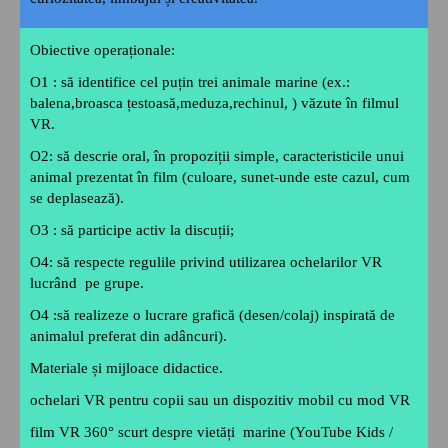
Obiective operaționale:
O1 : să identifice cel puțin trei animale marine (ex.:
balena,broasca țestoasă,meduza,rechinul, ) văzute în filmul
VR.
O2: să descrie oral, în propoziții simple, caracteristicile unui
animal prezentat în film (culoare, sunet-unde este cazul, cum
se deplasează).
O3 : să participe activ la discuții;
O4: să respecte regulile privind utilizarea ochelarilor VR
lucrând pe grupe.
O4 :să realizeze o lucrare grafică (desen/colaj) inspirată de
animalul preferat din adâncuri).
Materiale și mijloace didactice.
ochelari VR pentru copii sau un dispozitiv mobil cu mod VR
film VR 360° scurt despre vietăți marine (YouTube Kids /