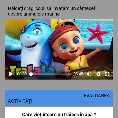
Haideți dragi copii să învățăm un cântecel
despre animalele marine
00:00
05:45
EVALUAREA
ACTIVITĂȚII
Care viețuitoare nu trăiesc în apă ?