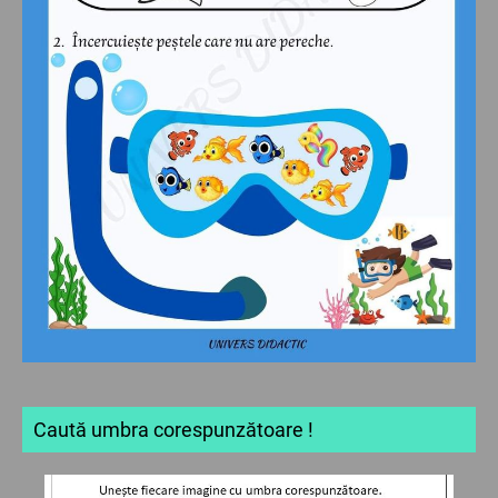
Caută umbra corespunzătoare !