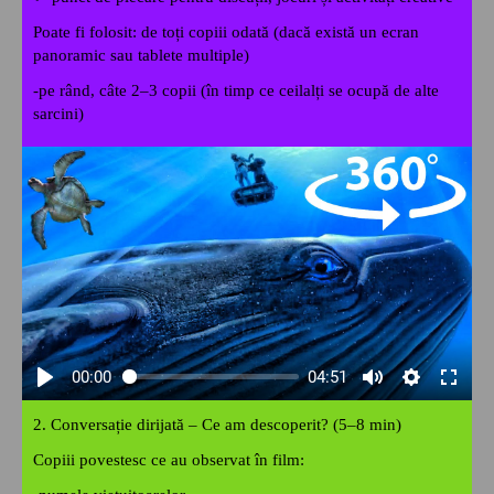
Poate fi folosit: d
e toți copiii odată (dacă există un ecran
panoramic sau tablete multiple)
-pe rând, câte 2–3 copii (în timp ce ceilalți se ocupă de alte
sarcini)
00:00
04:51
2. Conversație dirijată – Ce am descoperit? (5–8 min)
Copiii povestesc ce au observat în film: