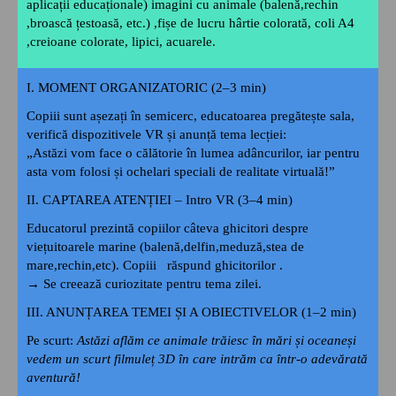
aplicații educaționale)
imagini cu animale (balenă,rechin
,broască țestoasă, etc.) ,
fișe de lucru
hârtie colorată, coli A4
,
creioane colorate, lipici, acuarele.
I. MOMENT ORGANIZATORIC (2–3 min)
Copiii sunt așezați în semicerc, educatoarea pregătește sala,
verifică dispozitivele VR și anunță tema lecției:
„Astăzi vom face o călătorie în lumea adâncurilor, iar pentru
asta vom folosi și ochelari speciali de realitate virtuală!”
II. CAPTAREA ATENȚIEI – Intro VR (3–4 min)
Educatorul prezintă copiilor câteva ghicitori despre
viețuitoarele marine (balenă,delfin,meduză,stea de
mare,rechin,etc). Copiii răspund ghicitorilor .
→ Se creează curiozitate pentru tema zilei.
III. ANUNȚAREA TEMEI ȘI A OBIECTIVELOR (1–2 min)
Pe scurt:
Astăzi aflăm ce animale trăiesc în mări și oceaneși
vedem un scurt filmuleț 3D în care intrăm ca într-o adevărată
aventură!