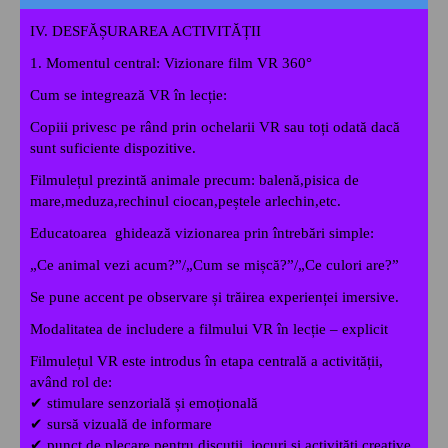
IV. DESFĂȘURAREA ACTIVITĂȚII
1. Momentul central: Vizionare film VR 360°
Cum se integrează VR în lecție:
Copiii privesc pe rând prin ochelarii VR sau toți odată dacă
sunt suficiente dispozitive.
Filmulețul prezintă animale precum: balenă,pisica de
mare,meduza,rechinul ciocan,peștele arlechin,etc.
Educatoarea ghidează vizionarea prin întrebări simple:
„Ce animal vezi acum?”/
„Cum se mișcă?”/
„Ce culori are?”
Se pune accent pe observare și trăirea experienței imersive.
Modalitatea de includere a filmului VR în lecție – explicit
Filmulețul VR este introdus în etapa centrală a activității,
având rol de:
✔
stimulare senzorială și emoțională
✔
sursă vizuală de informare
✔
punct de plecare pentru discuții, jocuri și activități creative