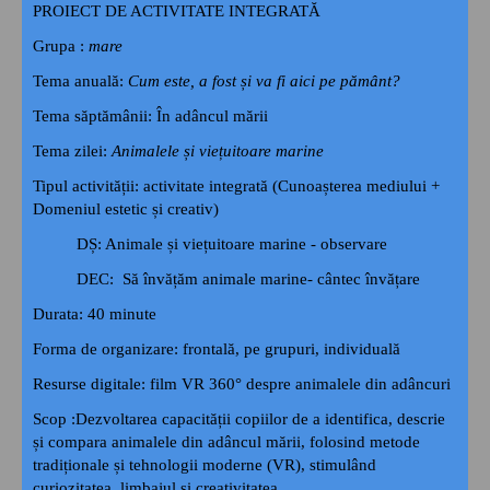
PROIECT DE ACTIVITATE INTEGRATĂ
Grupa :
mare
Tema anuală:
Cum este, a fost și va fi aici pe pământ?
Tema săptămânii: În adâncul mării
Tema zilei:
Animalele și viețuitoare marine
Tipul activității: activitate integrată (Cunoașterea mediului +
Domeniul estetic și creativ)
DȘ: Animale și viețuitoare marine - observare
DEC: Să învățăm animale marine- cântec învățare
Durata: 40 minute
Forma de organizare: frontală, pe grupuri, individuală
Resurse digitale: film VR 360° despre animalele din adâncuri
Scop
:
Dezvoltarea capacității copiilor de a identifica, descrie
și compara animalele din adâncul mării, folosind metode
tradiționale și tehnologii moderne (VR), stimulând
curiozitatea, limbajul și creativitatea.