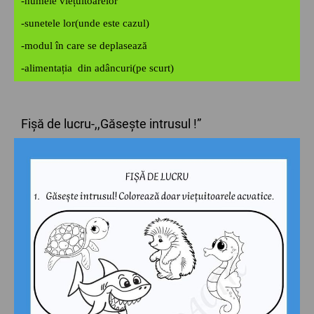
-numele viețuitoarelor
-sunetele lor(unde este cazul)
-modul în care se deplasează
-alimentația din adâncuri(pe scurt)
Fișă de lucru-,,Găsește intrusul !”