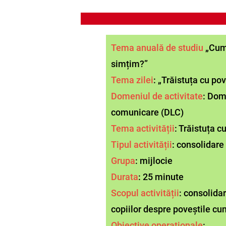
Tema anuală de studiu
„Cum
simțim?”
Tema zilei
: „Trăistuța cu pov
Domeniul de activitate
: Dom
comunicare
(DLC)
Tema activității
: Trăistuța c
Tipul activității
: consolidare
Grupa
: mijlocie
Durata
: 25 minute
Scopul activității
: consolida
copiilor despre poveștile cu
Obiective operaționale
: