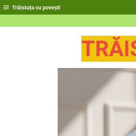
Trăistuța cu povești
TRĂI