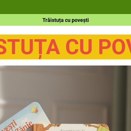
Trăistuța cu povești
STUȚA CU PO