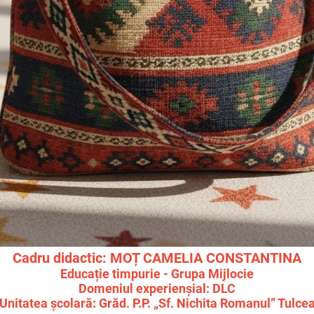
Cadru didactic: MOȚ CAMELIA CONSTANTINA
Educație timpurie - Grupa Mijlocie
Domeniul experienșial: DLC
Unitatea școlară: Grăd. P.P. „Sf. Nichita Romanul” Tulce