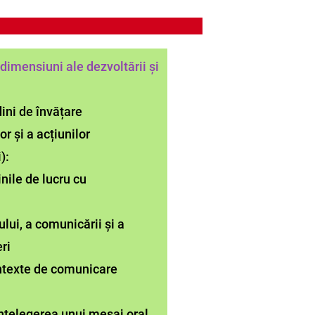
dimensiuni ale dezvoltării și
dini de învățare
or și a acțiunilor
):
nile de lucru cu
lui, a comunicării și a
eri
ontexte de comunicare
nțelegerea unui mesaj oral,