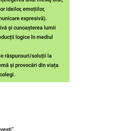
or ideilor, emoțiilor,
omunicare expresivă).
tivă și cunoașterea lumii
deducții logice în mediul
le răspunsuri/soluții la
lemă și provocări din viața
colegi.
vești”.