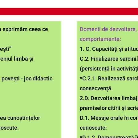
 exprimăm ceea ce
Domenii de dezvoltare, 
comportamente:
ești”
1. C. Capacități și atitu
eniul limbă și
C.2. Finalizarea sarcinil
(persistență în activități
u povești - joc didactic
*C.2.1. Realizează sarci
consecvență.
2.D. Dezvoltarea limbaju
premiselor citirii și scri
rea cunoștințelor
D.1. Mesaje orale în c
noscute.
cunoscute:
*D.1.2. Demonstrează î