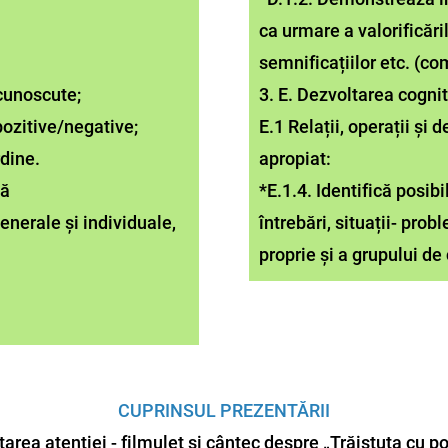
ca urmare a valorificăril
semnificațiilor etc. (c
cunoscute;
3. E. Dezvoltarea cogni
pozitive/negative;
E.1 Relații, operații și 
rdine.
apropiat:
lă
*E.1.4. Identifică posibi
generale și individuale,
întrebări, situații- prob
proprie și a grupului de 
CUPRINSUL PREZENTĂRII
tarea atenției - filmuleț și cântec despre „Trăistuța cu po