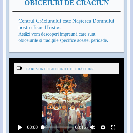
OBICEIURI DE CRĂCIUN
Centrul Crăciunului este Nașterea Domnului
nostru Iisus Hristos.
Astăzi vom descoperi împreună care sunt
obiceiurile și tradițiile specifice acestei perioade.
CARE SUNT OBICEIURILE DE CRĂCIUN?
00:00
03:16