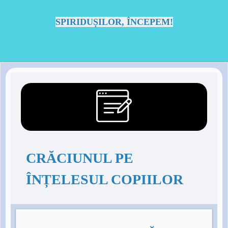
SPIRIDUȘILOR, ÎNCEPEM!
CRĂCIUNUL PE
ÎNȚELESUL COPIILOR