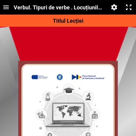
Verbul. Tipuri de verbe . Locuțiunile verbale
Titlul Lecției