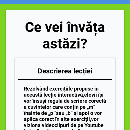
Ce vei învăța
astăzi?
Descrierea lecției
Rezolvând exercițiile propuse în
această lecție interactivă,elevii își
vor însuși regula de scriere corectă
a cuvintelor care conțin pe „m”
înainte de „p ”sau „b” și apoi o vor
aplica corect în alte exerciții,vor
viziona videoclipuri de pe Youtube