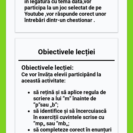
în legătură cu tema dată,vor
participa la un joc selectat de pe
Youtube ,vor răspunde corect unor
întrebări dintr-un chestionar .
Obiectivele lecției
Obiectivele lecției:
Ce vor învăța elevii participând la
această activitate:
să rețină și să aplice regula de
scriere a lui ”m” înainte de
”p”sau „b”;
să identifice și să încercuiască
în exerciții cuvintele scrise cu
”mp„ sau ”mb„;
să completeze corect în enunțuri