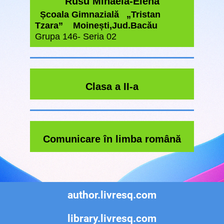
Rusu Mihaela-Elena
Școala Gimnazială „Tristan
Tzara” Moinești,Jud.Bacău
Grupa 146- Seria 02
Clasa a II-a
Comunicare în limba română
author.livresq.com
library.livresq.com