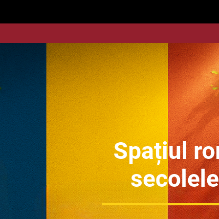
Spațiul r
secolele