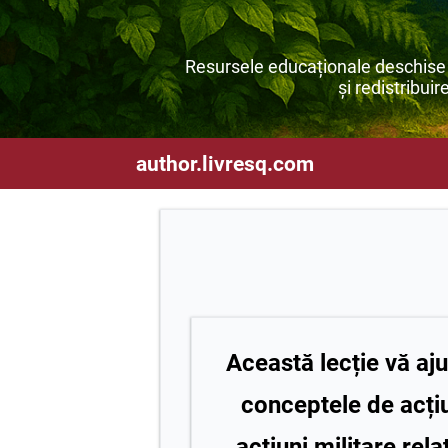
Resursele educaționale deschise s
și redistribuir
author.livresq.com
Această lecție vă aju
conceptele de acți
acțiuni militare,rela