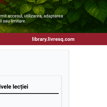
mit accesul, utilizarea, adaptarea
ii sau limitare.
library.livresq.com
vele lecției