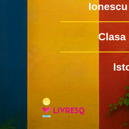
Ionescu
Clasa 
Ist