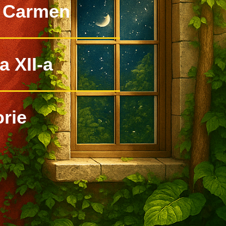
 Carmen
a XII-a
orie