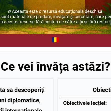
© Aceasta este o resursă educațională deschisă.
unt materiale de predare, învățare și cercetare, care per
ea acestor resurse fără costuri de către alții și fără restricț
Ce vei învăța astăzi?
tă să descoperiți
Obiecti
uni diplomatice,
Obiectivele lecției:
ții internaționale