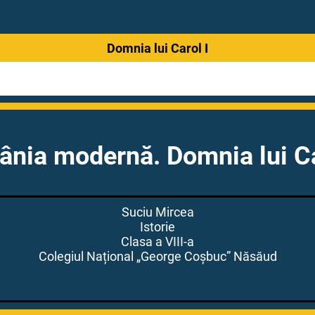
Domnia lui Carol I
nia modernă. Domnia lui Ca
Suciu Mircea
Istorie
Clasa a VIII-a
Colegiul Național „George Coșbuc” Năsăud