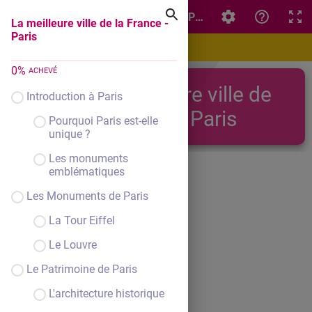
La meilleure ville de la France - Paris
La meilleure ville de la France -
Paris
0
%
ACHEVÉ
La meilleure ville de
Introduction à Paris
la France - Paris
Pourquoi Paris est-elle
unique ?
Les monuments
emblématiques
Les Monuments de Paris
La Tour Eiffel
Le Louvre
Le Patrimoine de Paris
L'architecture historique