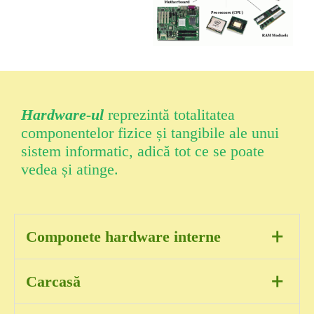
Hardware-ul
reprezintă totalitatea
componentelor fizice și tangibile ale unui
sistem informatic, adică tot ce se poate
vedea și atinge.
+
Componete hardware interne
Placa de bază (Motherboard):
Placa
+
Carcasă
principală care conectează toate celelalte
componente și permite comunicarea între