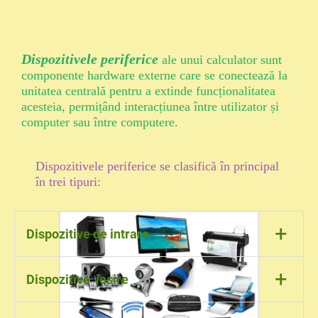
integrată pe placa de bază sau o
componentă
Dispozitivele periferice
ale unui calculator sunt
componente hardware externe care se conectează la
unitatea centrală pentru a extinde funcționalitatea
acesteia, permițând interacțiunea între utilizator și
computer sau între computere.
Dispozitivele periferice se clasifică în principal
în trei tipuri:
+
Dispozitive de intrare
Tastatura
+
Dispozitive iesire
Mouse
Scanner
Microfon
Monitor