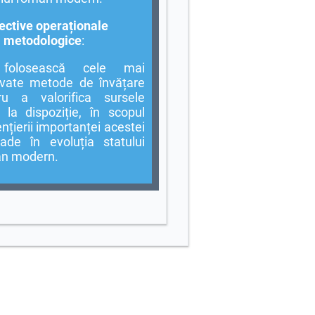
ective operaționale
metodologice
:
folosească cele mai
vate metode de învățare
ru a valorifica sursele
 la dispoziție, în scopul
nțierii importanței acestei
oade în evoluția statului
n modern.