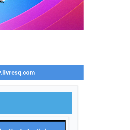
re.
y.livresq.com