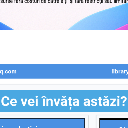
surse fără costuri de către alții și fără restricții sau limita
sq.com
librar
Ce vei învăța astăzi?