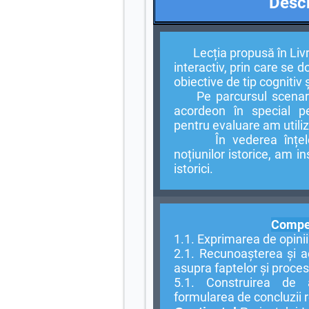
Descr
Lecția propusă în Liv
interactiv, prin care se
obiective de tip cognitiv
Pe parcursul scenarulu
acordeon în special pe
pentru evaluare am utili
În vederea înțeleger
noțiunilor istorice, am i
istorici.
Compet
1.1. Exprimarea de opinii 
2.1. Recunoașterea și a
asupra faptelor și procese
5.1. Construirea de 
formularea de concluzii re