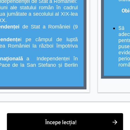
ndependenţei de
S
tat a României
:
iuni ale statului român în cadrul
Obi
oua jumătate a secolului al XIX-lea
 XX.
endenței
de Stat a României (9
Să 
adec
pendențe
i pe câmpul de luptă
pent
rea României la război împotriva
puse
evide
peri
naţională
a
Independenței în
româ
Pace de la San Stefano și Berlin
Începe lecția!