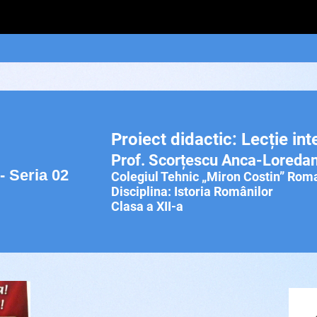
Proiect didactic: Lecție int
Prof. Scorțescu Anca-Loreda
- Seria 02
Colegiul Tehnic „Miron Costin” Rom
Disciplina: Istoria Românilor
Clasa a XII-a