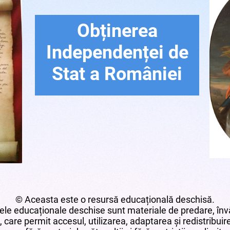
Obținerea
Independenței de
Stat a României
© Aceasta este o resursă educațională deschisă.
le educaționale deschise sunt materiale de predare, învă
 care permit accesul, utilizarea, adaptarea și redistribui