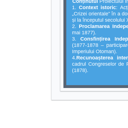
Conținutul
Proiectului
I
1.
Context istoric
: Acț
„Crizei orientale” în a d
și la începutul secolului
2.
Proclamarea Indep
mai 1877).
3.
Consfințirea Inde
(1877-1878 – participa
Imperiului Otoman).
4.
Recunoașterea inter
cadrul Congreselor de 
(1878).