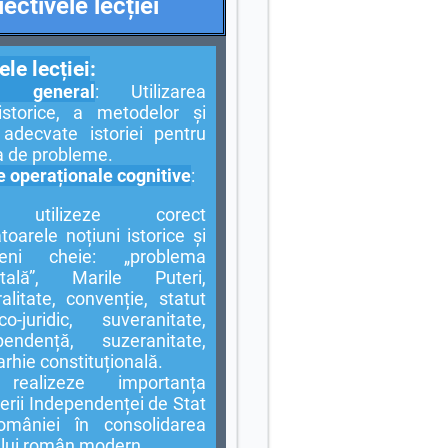
ectivele lecției
ele lecției
:
ul general
: Utilizarea
istorice, a metodelor și
r adecvate istoriei pentru
a de probleme.
e operaționale cognitive
:
utilizeze corect
oarele noțiuni istorice și
meni cheie: „problema
ntală”, Marile Puteri,
alitate, convenție, statut
ico-juridic, suveranitate,
pendență, suzeranitate,
rhie constituțională.
realizeze importanța
erii Independenței de Stat
mâniei în consolidarea
ului român modern.