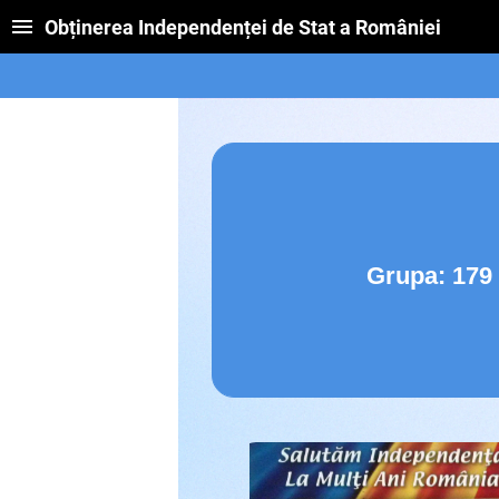
Obținerea Independenței de Stat a României
Grupa: 179 