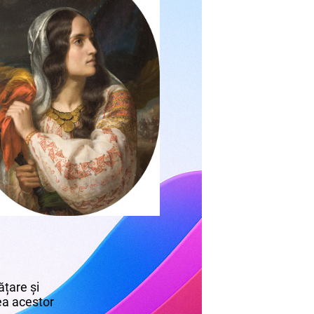
țare și
rea acestor