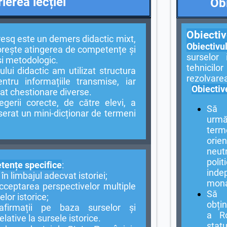
ierea lecției
Obi
Obiectiv
resq este un demers didactic mixt,
Obiectiv
 dorește atingerea de competențe și
surselor 
 și metodologic.
tehnicilo
i didactic am utilizat structura
rezolvare
ntru informațiile transmise, iar
Obiectiv
zat chestionare diverse.
ii corecte, de către elevi, a
Să 
nserat un mini-dicționar de termeni
următ
ter
orie
neutr
polit
ențe specifice
:
inde
în limbajul adecvat istoriei;
mona
cceptarea perspectivelor multiple
Să 
lor istorice;
obțin
afirmații pe baza surselor și
a Ro
lative la sursele istorice.
stat