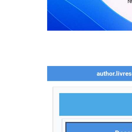
re
author.livre