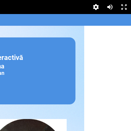
eractivă
na
an