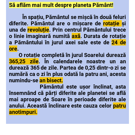
Să aflăm mai mult despre planeta Pământ!
În spațiu, Pământul se mișcă în două feluri
diferite. Pământul are o mișcare de
rotație
și
una de
revoluție
. Prin centrul Pământului trece
o linie imaginară numită
axă
. Durata de rotație
a Pământului în jurul axei sale este de
24 de
ore
.
O rotație completă în jurul Soarelui durează
365,25 zile
. În calendarele noastre un an
durează 365 de zile. Partea de 0,25 dintr-o zi se
numără ca o zi în plus odată la patru ani, acesta
numindu-se
an bisect.
Pământul este ușor înclinat, asta
însemnând că părți diferite ale planetei se află
mai aproape de Soare în perioade diferite ale
anului. Această înclinare este cauza celor
patru
anotimpuri.