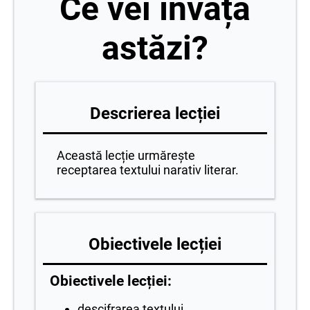
Ce vei învăța
astăzi?
Descrierea lecției
Această lecție urmărește
receptarea textului narativ literar.
Obiectivele lecției
Obiectivele lecției:
descifrarea textului