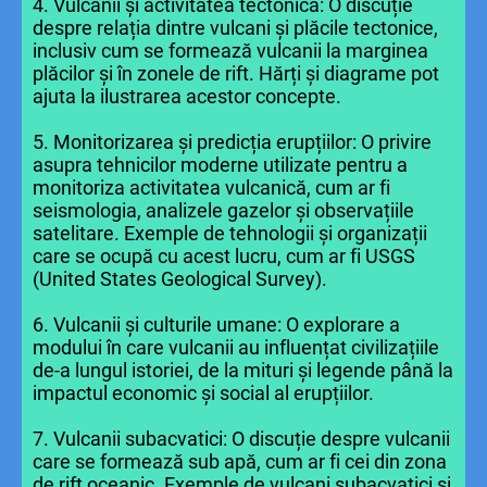
4. Vulcanii și activitatea tectonică: O discuție
despre relația dintre vulcani și plăcile tectonice,
inclusiv cum se formează vulcanii la marginea
plăcilor și în zonele de rift. Hărți și diagrame pot
ajuta la ilustrarea acestor concepte.
5. Monitorizarea și predicția erupțiilor: O privire
asupra tehnicilor moderne utilizate pentru a
monitoriza activitatea vulcanică, cum ar fi
seismologia, analizele gazelor și observațiile
satelitare. Exemple de tehnologii și organizații
care se ocupă cu acest lucru, cum ar fi USGS
(United States Geological Survey).
6. Vulcanii și culturile umane: O explorare a
modului în care vulcanii au influențat civilizațiile
de-a lungul istoriei, de la mituri și legende până la
impactul economic și social al erupțiilor.
7. Vulcanii subacvatici: O discuție despre vulcanii
care se formează sub apă, cum ar fi cei din zona
de rift oceanic. Exemple de vulcani subacvatici și