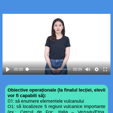
00:00
00:09
Obiective operaționale (la finalul lecției, elevii
vor fi capabili să):
O1: să enumere elementele vulcanului
O1: să localizeze 5 regiuni vulcanice importante
(ex.: Cercul de Foc, Italia – Vezuviu/Etna,