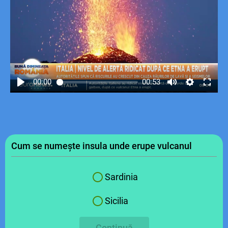
00:00
00:53
Cum se numește insula unde erupe vulcanul
Sardinia
Sicilia
Continuă