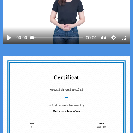
00:00
00:04
Certificat
Această diplomă atestă că
–
a finalizat cursul e-Learning
Vulcanii -clasa a V-a
Scor
Data
0
2026-08-09