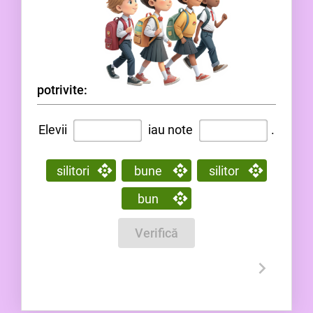
potrivite:
Elevii
iau note
.
silitori
bune
silitor
bun
Verifică