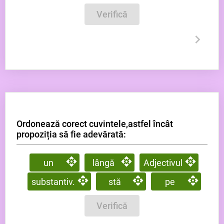
Verifică
Ordonează corect cuvintele,astfel încât
propoziția să fie adevărată:
un
lângă
Adjectivul
substantiv.
stă
pe
Verifică