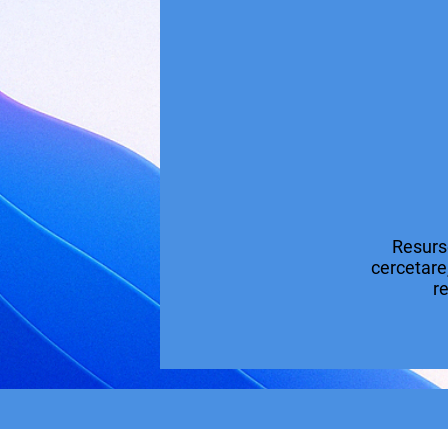
Resurse
cercetare,
re