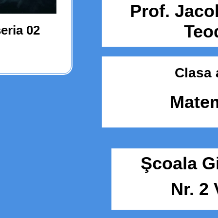
Prof. Jaco
Teo
eria 02
Clasa a
Matem
Şcoala G
Nr. 2 