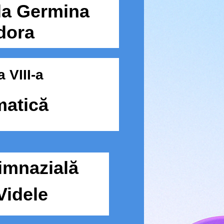
la Germina
dora
 VIII-a
atică
imnazial
ă
Videle