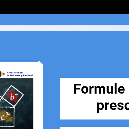
Formule 
presc