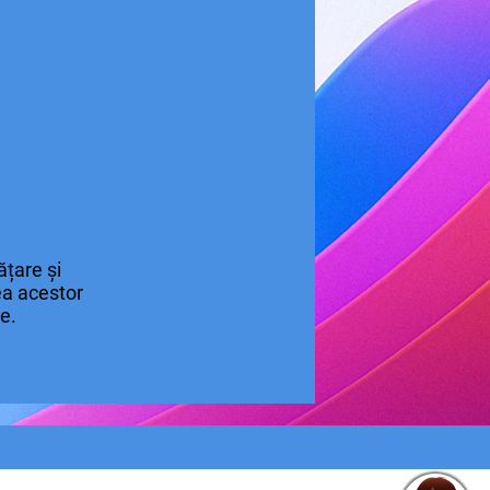
țare și
rea acestor
re.