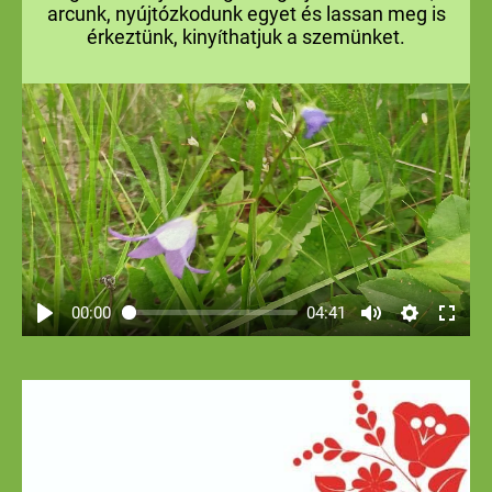
arcunk, nyújtózkodunk egyet és lassan meg is
érkeztünk,
kiny
thatjuk a szemünket.
í
00:00
04:41