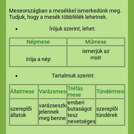
Meseországban a mesékkel ismerkedünk meg.
Tudjuk, hogy a mesék többfélék lehetnek.
rójuk szerint, lehet:
Í
Népmese
Műmese
ismerjük az
róját
í
rója a nép
í
Tartalmuk szerint:
Tréfás
Állatmese
Varázsmese
Tündérmese
mese
emberi
varázseszközök
szereplői
butaságot
szereplői
jelennek
állatok
tesz
tündérek
meg benne
nevetségessé