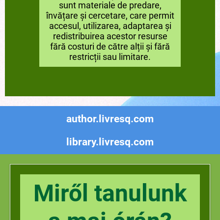
sunt materiale de predare,
învățare și cercetare, care permit
accesul, utilizarea, adaptarea și
redistribuirea acestor resurse
fără costuri de către alții și fără
restricții sau limitare.
author.livresq.com
library.livresq.com
Miről tanulunk