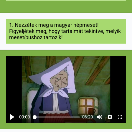
1. Nézzétek meg a magyar népmesét!
Figyeljétek meg, hogy tartalmát tekintve, melyik
meset
pushoz
tartozik!
í
00:00
06:20