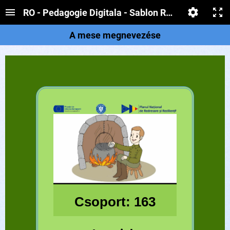
RO - Pedagogie Digitala - Sablon RED - Claritate
A mese megnevezése
Csoport: 163