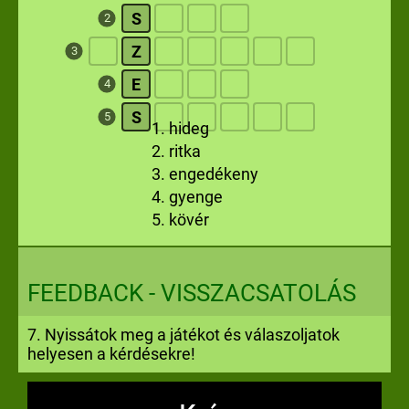
S
2
Z
3
E
4
S
5
1. hideg
2. ritka
3. engedékeny
4. gyenge
5. kövér
FEEDBACK - VISSZACSATOLÁS
7. Nyissátok meg a játékot és válaszoljatok
helyesen a kérdésekre!