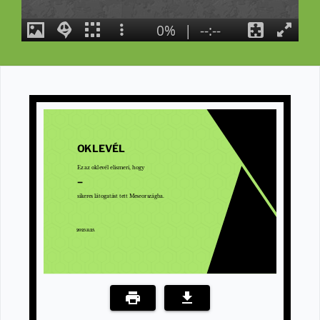
OKLEVÉL
Ez az oklevél elismeri, hogy
–
sikeres látogatást tett Meseországba.
2025.11.25.