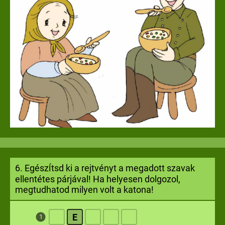
6
. Egész
tsd
ki a rejtvényt a megadott szavak
Í
ellentétes párjával! Ha helyesen dolgozol,
megtudhatod milyen volt a katona!
E
1