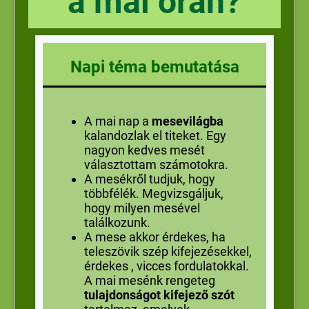
a mai órán?
Napi téma bemutatása
A mai nap a
mesevilágba
kalandozlak el titeket. Egy
nagyon kedves mesét
választottam számotokra.
A mesékről tudjuk, hogy
többfélék. Megvizsgáljuk,
hogy milyen mesével
találkozunk.
A mese akkor érdekes, ha
teleszövik szép kifejezésekkel,
érdekes , vicces fordulatokkal.
A mai mesénk rengeteg
tulajdonságot kifejező szót