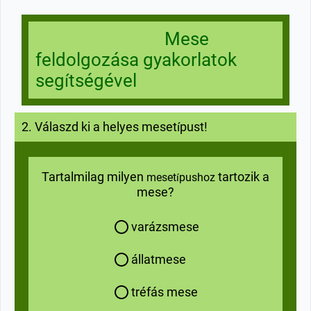
Mese
feldolgozása gyakorlatok
seg
tségével
í
2. Válaszd ki a helyes
meset
pust
!
í
Tartalmilag milyen
tartozik a
meset
pushoz
í
mese?
varázsmese
állatmese
tréfás mese