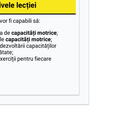
vele lecției
 vor fi capabili să:
ea de
capacități motrice
;
ele
capacități motrice
;
ezvoltării capacităților
ătate;
erciții pentru fiecare
.