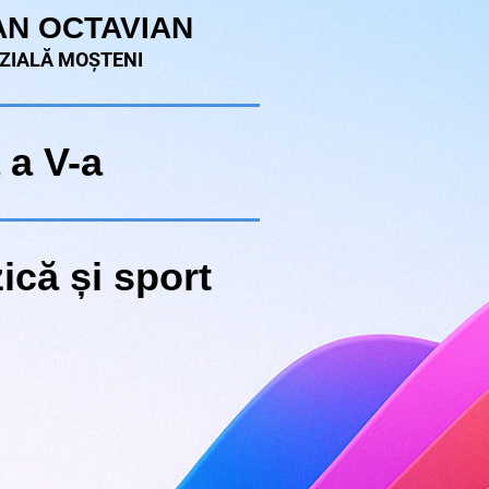
AN OCTAVIAN
ZIALĂ MOȘTENI
 a V-a
ică și sport