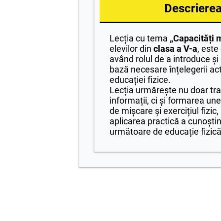
Descrierea 
Lecția cu tema
„Capacități 
elevilor din
clasa a V-a
, este
având rolul de a introduce și 
bază necesare înțelegerii acti
educației fizice.
Lecția urmărește nu doar tr
informații, ci și formarea unei
de mișcare și exercițiul fizic
aplicarea practică a cunoștin
următoare de educație fizică