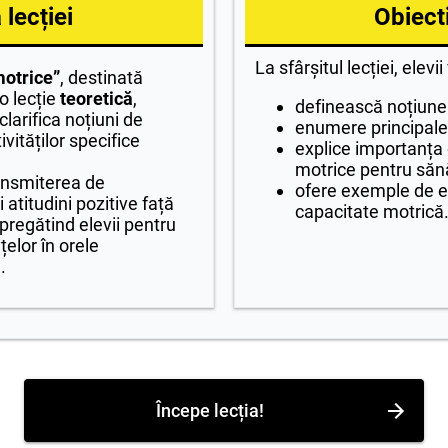
lecției
Obiecti
La sfârșitul lecției, elevii
motrice”
, destinată
 o lecție
teoretică
,
definească noțiun
clarifica noțiuni de
enumere principal
vităților specifice
explice importanța d
motrice pentru săn
ansmiterea de
ofere exemple de ex
 atitudini pozitive față
capacitate motrică
, pregătind elevii pentru
țelor în orele
.
Începe lecția!