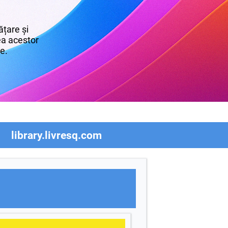
țare și
rea acestor
re.
library.livresq.com