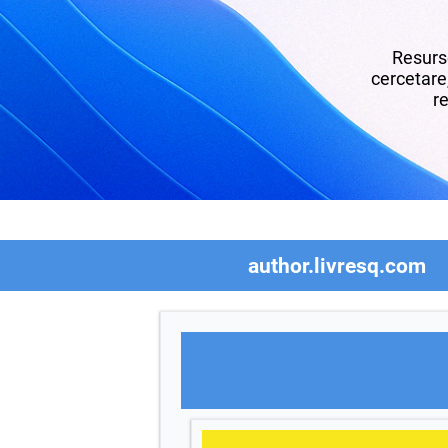
Resurse
cercetare,
re
author.livresq.com