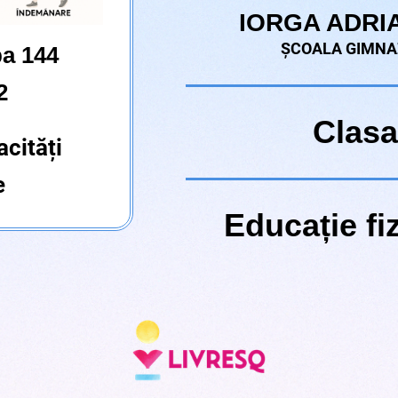
IORGA ADRI
ȘCOALA GIMNA
a 144
2
Clasa
acități
e
Educație fiz