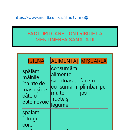
https://www.menti.com/alai8up9y4mc
FACTORII CARE CONTRIBUIE LA
MENȚINEREA SĂNĂTĂȚII
IGIENA
ALIMENTAȚIA
MIȘCAREA
consumăm
spălăm
alimente
mâinile
sănătoase,
facem
înainte de
consumăm
plimbări pe
masă și de
multe
jos
câte ori
fructe și
este nevoie
legume
spălăm
întregul
corp,