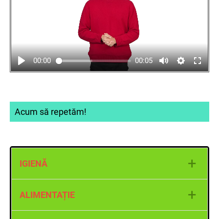
00:00
00:05
Acum să repetăm!
+
IGIENĂ
Igiena corpului
+
ALIMENTAȚIE
Igiena îmbrăcămintei
Igiena încălțămintei