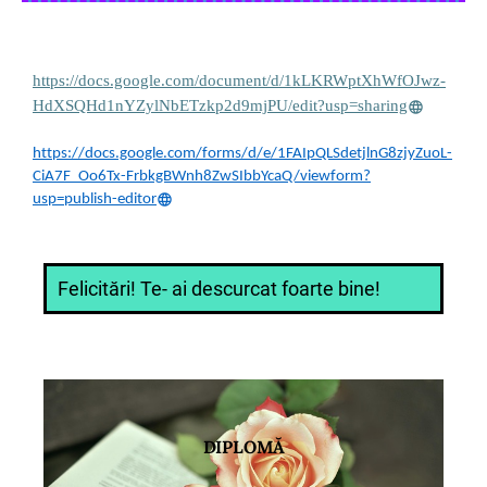
https://docs.google.com/document/d/1kLKRWptXhWfOJwz-
HdXSQHd1nYZylNbETzkp2d9mjPU/edit?usp=sharing
https://docs.google.com/forms/d/e/1FAIpQLSdetjlnG8zjyZuoL-
CiA7F_Oo6Tx-FrbkgBWnh8ZwSIbbYcaQ/viewform?
usp=publish-editor
Felicitări! Te- ai descurcat foarte bine!
DIPLOMĂ