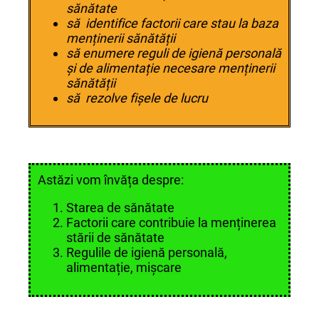
sănătate
să identifice factorii care stau la baza
menținerii sănătății
să enumere reguli de igienă personală
și de alimentație necesare menținerii
sănătății
să rezolve fișele de lucru
Astăzi vom învăța despre:
Starea de sănătate
Factorii care contribuie la menținerea
stării de sănătate
Regulile de igienă personală,
alimentație, mișcare