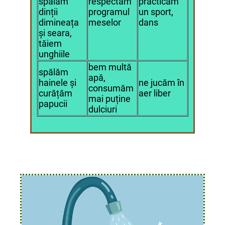
spălăm
respectăm
practicăm
dinții
programul
un sport,
dimineața
meselor
dans
și seara,
tăiem
unghiile
bem multă
spălăm
apă,
hainele și
ne jucăm în
consumăm
curățăm
aer liber
mai puține
papucii
dulciuri