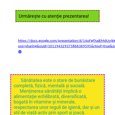
Urmărește cu atenție prezentarea!
https://docs.google.com/presentation/d/14oFgFhaiEMdUojk
usp=sharing&ouid=101194329375866369595&rtpof=true&s
Sănătatea este o stare de bunăstare
completă, fizică, mentală și socială.
Menținerea sănătății implică o
alimentație echilibrată, diversificată,
bogată în vitamine și minerale,
respectarea unor reguli de igienă, dar și un
stil de viață activ prin sport și joacă.