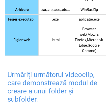
Foto
Arhivare
.rar,.zip,.ace,.etc...
WinRar,Zip
Fișier executabil
.exe
aplicatie.exe
Browser
web(Mozila
Fișier web
.html
Firefox,Microsoft
Edge,Google
Chrome)
Urmăriți următorul videoclip,
care demonstrează modul de
creare a unui folder și
subfolder.