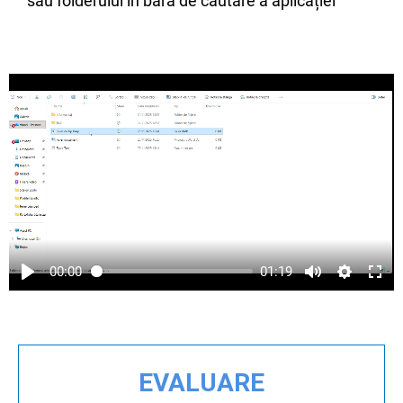
sau folderului în bara de căutare a aplicației
00:00
01:19
EVALUARE