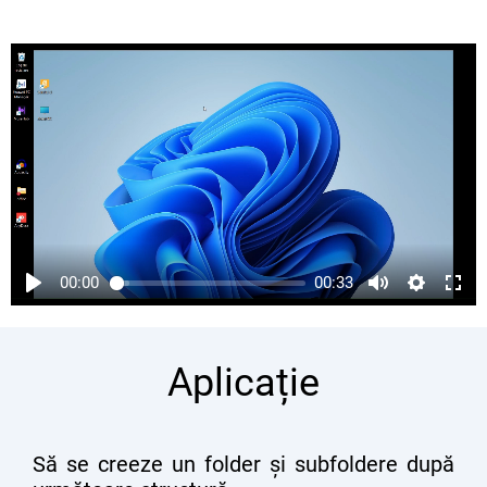
00:00
00:33
Aplicație
Să se creeze un folder și subfoldere după