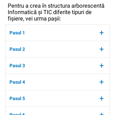
Pentru a crea în structura arborescentă
Informatică și TIC diferite tipuri de
fișiere, vei urma pașii:
+
Pasul 1
Deschide folderulInformatică și tic apoi
+
Pasul 2
subfolderul TIC.
Clic dreapta,pe un loc liber și din meniul apărut,
+
Pasul 3
alege opt. Nou→Bitmap Image File
Scrie, folosind tastatura, foto.bmp.
+
Pasul 4
Clic dreapta, alege opțiunea Nou→Document
+
Pasul 5
Microsoft Word.
Scrie, folosind tastatura, document.docx.
+
Pasul 6