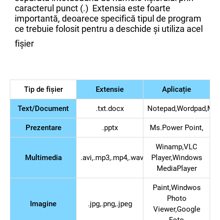
caracterul punct (.) Extensia este foarte
importantă, deoarece specifică tipul de program
ce trebuie folosit pentru a deschide și utiliza acel
fișier
Tip de fișier
Extensie
Aplicație
Text/Document
.txt.docx
Notepad,Wordpad,Ms
Prezentare
.pptx
Ms.Power Point,
Winamp,VLC
Multimedia
.avi,.mp3,.mp4,.wav,.avi,.wma,etc..
Player,Windows
MediaPlayer
Paint,Windwos
Photo
Imagine
.jpg,.png,.jpeg
Viewer,Google