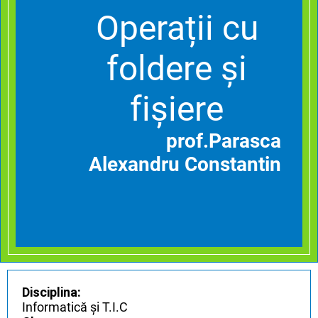
Operații cu
foldere și
fișiere
prof.Parasca
Alexandru Constantin
Disciplina:
Informatică și T.I.C