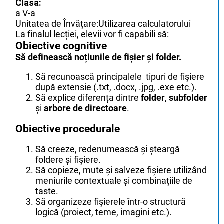
Clasa:
a V-a
Unitatea de Învățare:Utilizarea calculatorului
La finalul lecției, elevii vor fi capabili să:
Obiective cognitive
Să definească noțiunile de
fișier
și
folder
.
Să recunoască principalele tipuri de fișiere
după extensie (.txt, .docx, .jpg, .exe etc.).
Să explice diferența dintre
folder
,
subfolder
și
arbore de directoare
.
Obiective procedurale
Să creeze, redenumească și șteargă
foldere și fișiere.
Să copieze, mute și salveze fișiere utilizând
meniurile contextuale și combinațiile de
taste.
Să organizeze fișierele într-o structură
logică (proiect, teme, imagini etc.).