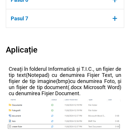
Clic dreapta, alege opțiunea Nou→Document
+
Pasul 7
text.
Scrie, folosind tastatura, creare fisier.txt.
Aplicație
Creați în folderul Informatică și T.I.C., un fișier de
tip text(Notepad) cu denumirea Fișier Text, un
fișier de tip imagine(bmp)cu denumirea Foto, și
un fișier de tip document(.docx Microsoft Word)
cu denumirea Fișier Document.