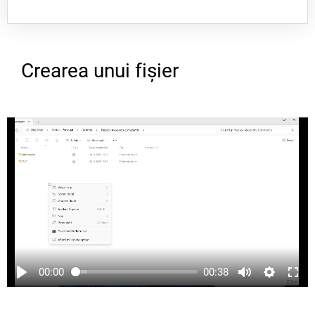
implicit, Folder nou, numele tău, Informatică
și T.IC
Pentru a crea cele 2 subfoldere: Informatică
Crearea unui fișier
și T.I.Cexecută dublu clic pe folderul
Informatică și T.I.C,în interiorul acestuia,
repetă pașii 3, 4 și 5. Ai grijă la denumirile
folderelor! Evită caracterele românești
deoarece există aplicații care nu le
recunosc! Continuă pentru a finaliza toată
structura arborescentă.
00:00
00:38