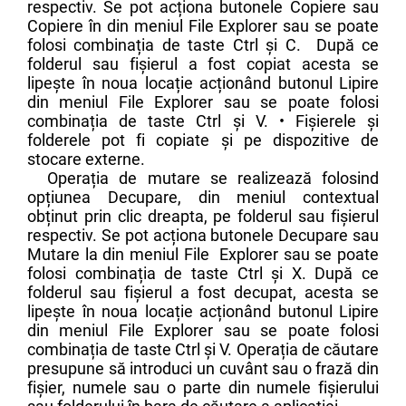
respectiv. Se pot acționa butonele Copiere sau
Copiere în din meniul File Explorer sau se poate
folosi combinația de taste Ctrl și C. După ce
folderul sau fișierul a fost copiat acesta se
lipește în noua locație acționând butonul Lipire
din meniul File Explorer sau se poate folosi
combinația de taste Ctrl și V. • Fișierele și
folderele pot fi copiate și pe dispozitive de
stocare externe.
Operația de mutare se realizează folosind
opțiunea Decupare, din meniul contextual
obținut prin clic dreapta, pe folderul sau fișierul
respectiv. Se pot acționa butonele Decupare sau
Mutare la din meniul File Explorer sau se poate
folosi combinația de taste Ctrl și X. După ce
folderul sau fișierul a fost decupat, acesta se
lipește în noua locație acționând butonul Lipire
din meniul File Explorer sau se poate folosi
combinația de taste Ctrl și V. Operația de căutare
presupune să introduci un cuvânt sau o frază din
fișier, numele sau o parte din numele fișierului