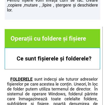
Pentru fișiere vom învăța cum se fac: creare
,copiere ,mutare , ,lipire , ștergere și deschidere
lor.
Operații cu foldere și fișiere
Ce sunt fișierele și folderele?
FOLDERELE
sunt indecși ale tuturor adreselor
fișierelor pe care acestea le conțin. Uneori, în loc
de folder putem utiliza termenul de director. În
sistemul de operare Windows, folderul părinte
care înmagazinează toate celelalte foldere,
subfoldere și fișiere, poartă denumirea de